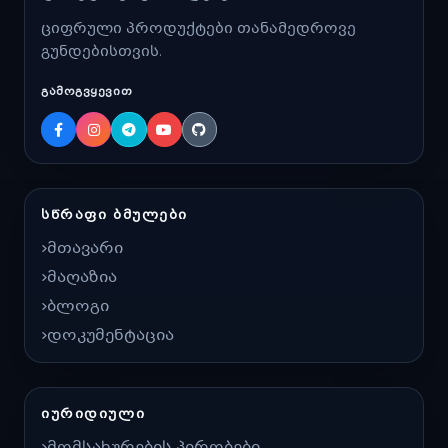
ციფრული პროდუქტები თანამედროვე
გუნდებისთვის.
ᲒᲐᲛᲝᲒᲕᲧᲔᲕᲘᲗ
ᲡᲬᲠᲐᲤᲘ ᲑᲛᲣᲚᲔᲑᲘ
მთავარი
მაღაზია
ბლოგი
დოკუმენტაცია
ᲘᲣᲠᲘᲓᲘᲣᲚᲘ
მომსახურების პირობები