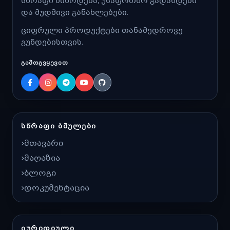
სწრაფი მიწოდება, უსაფრთხო გადახდები
და მუდმივი განახლებები.
ციფრული პროდუქტები თანამედროვე
გუნდებისთვის.
ᲒᲐᲛᲝᲒᲕᲧᲔᲕᲘᲗ
ᲡᲬᲠᲐᲤᲘ ᲑᲛᲣᲚᲔᲑᲘ
მთავარი
მაღაზია
ბლოგი
დოკუმენტაცია
ᲘᲣᲠᲘᲓᲘᲣᲚᲘ